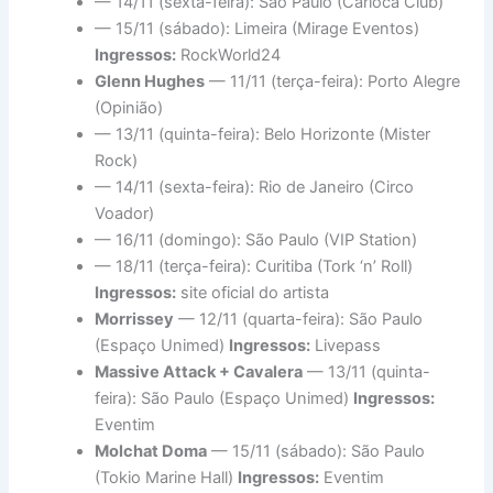
— 14/11 (sexta-feira): São Paulo (Carioca Club)
— 15/11 (sábado): Limeira (Mirage Eventos)
Ingressos:
RockWorld24
Glenn Hughes
— 11/11 (terça-feira): Porto Alegre
(Opinião)
— 13/11 (quinta-feira): Belo Horizonte (Mister
Rock)
— 14/11 (sexta-feira): Rio de Janeiro (Circo
Voador)
— 16/11 (domingo): São Paulo (VIP Station)
— 18/11 (terça-feira): Curitiba (Tork ‘n’ Roll)
Ingressos:
site oficial do artista
Morrissey
— 12/11 (quarta-feira): São Paulo
(Espaço Unimed)
Ingressos:
Livepass
Massive Attack + Cavalera
— 13/11 (quinta-
feira): São Paulo (Espaço Unimed)
Ingressos:
Eventim
Molchat Doma
— 15/11 (sábado): São Paulo
(Tokio Marine Hall)
Ingressos:
Eventim