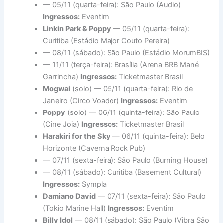
— 05/11 (quarta-feira): São Paulo (Audio)
Ingressos:
Eventim
Linkin Park & Poppy
— 05/11 (quarta-feira):
Curitiba (Estádio Major Couto Pereira)
— 08/11 (sábado): São Paulo (Estádio MorumBIS)
— 11/11 (terça-feira): Brasília (Arena BRB Mané
Garrincha)
Ingressos:
Ticketmaster Brasil
Mogwai
(solo) — 05/11 (quarta-feira): Rio de
Janeiro (Circo Voador)
Ingressos:
Eventim
Poppy
(solo) — 06/11 (quinta-feira): São Paulo
(Cine Joia)
Ingressos:
Ticketmaster Brasil
Harakiri for the Sky
— 06/11 (quinta-feira): Belo
Horizonte (Caverna Rock Pub)
— 07/11 (sexta-feira): São Paulo (Burning House)
— 08/11 (sábado): Curitiba (Basement Cultural)
Ingressos:
Sympla
Damiano David
— 07/11 (sexta-feira): São Paulo
(Tokio Marine Hall)
Ingressos:
Eventim
Billy Idol
— 08/11 (sábado): São Paulo (Vibra São