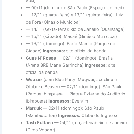
Sesi)
— 09/11 (domingo): São Paulo (Espaço Unimed)
— 12/11 (quarta-feira) e 13/11 (quinta-feira): Juiz
de Fora (Ginásio Municipal)
— 14/11 (sexta-feira): Rio de Janeiro (Qualistage)
— 15/11 (sábado): Macaé (Ginásio Municipal)
— 16/11 (domingo): Barra Mansa (Parque da
Cidade)
Ingressos:
site oficial da banda
Guns N’ Roses
— 02/11 (domingo): Brasília
(Arena BRB Mané Garrincha)
Ingressos:
site
oficial da banda
Weezer
(com Bloc Party, Mogwai, Judeline e
Otoboke Beaver) — 02/11 (domingo): São Paulo
(Parque Ibirapuera — Plateia Externa do Auditório
Ibirapuera)
Ingressos:
Eventim
Marduk
— 02/11 (domingo): São Paulo
(Manifesto Bar)
Ingressos:
Clube do Ingresso
Tash Sultana
— 04/11 (terça-feira): Rio de Janeiro
(Circo Voador)