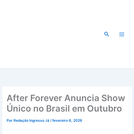
Ir
para
o
conteúdo
Pesquisar
After Forever Anuncia Show
Único no Brasil em Outubro
Por
Redação Ingresso Já
/
fevereiro 6, 2026