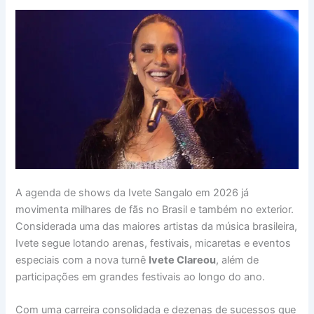
A agenda de shows da Ivete Sangalo em 2026 já
movimenta milhares de fãs no Brasil e também no exterior.
Considerada uma das maiores artistas da música brasileira,
Ivete segue lotando arenas, festivais, micaretas e eventos
especiais com a nova turnê
Ivete Clareou
, além de
participações em grandes festivais ao longo do ano.
Com uma carreira consolidada e dezenas de sucessos que