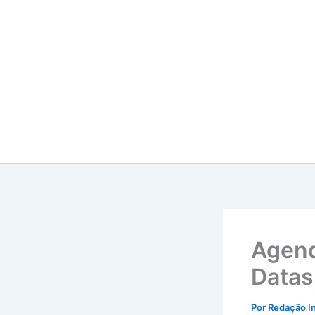
Ir
para
o
conteúdo
Agend
Datas
Por
Redação I