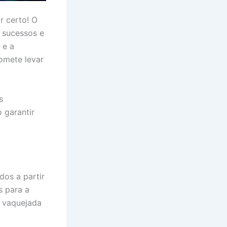
r certo! O
e sucessos e
 e a
romete levar
s
 garantir
dos a partir
s para a
e vaquejada