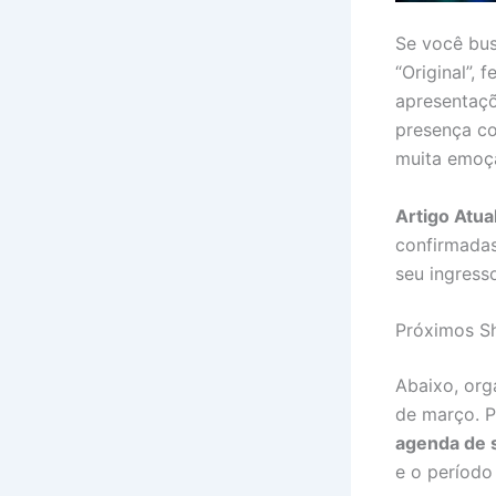
Se você bu
“Original”,
apresentaçõ
presença c
muita emoçã
Artigo Atu
confirmada
seu ingress
Próximos S
Abaixo, org
de março. P
agenda de 
e o período