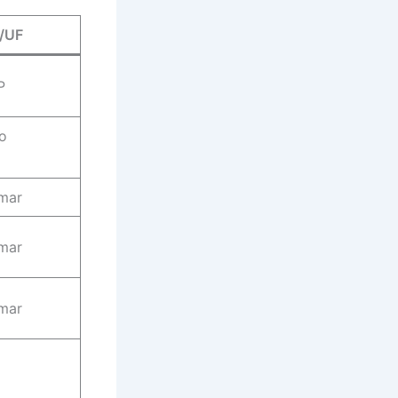
/UF
P
do
rmar
rmar
rmar