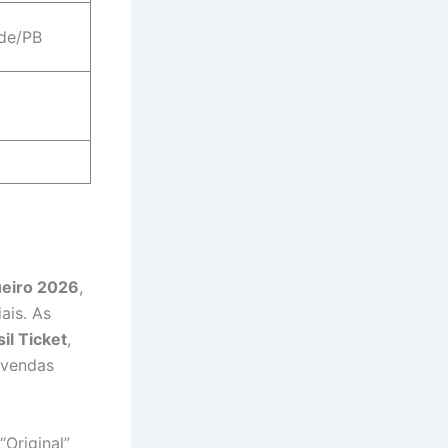
de/PB
eiro 2026
,
ais. As
il Ticket
,
 vendas
“Original”