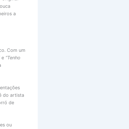
pouca
meiros a
ico. Com um
e
“Tenho
a
sentações
 do artista
orró de
tes ou