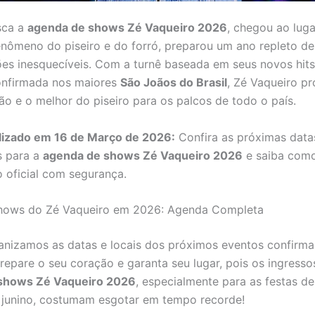
sca a
agenda de shows Zé Vaqueiro 2026
, chegou ao luga
 fenômeno do piseiro e do forró, preparou um ano repleto d
es inesquecíveis. Com a turnê baseada em seus novos hits
onfirmada nos maiores
São Joãos do Brasil
, Zé Vaqueiro p
o e o melhor do piseiro para os palcos de todo o país.
alizado em 16 de Março de 2026:
Confira as próximas data
s para a
agenda de shows Zé Vaqueiro 2026
e saiba como
o oficial com segurança.
hows do Zé Vaqueiro em 2026: Agenda Completa
anizamos as datas e locais dos próximos eventos confirma
repare o seu coração e garanta seu lugar, pois os ingresso
shows Zé Vaqueiro 2026
, especialmente para as festas d
 junino, costumam esgotar em tempo recorde!