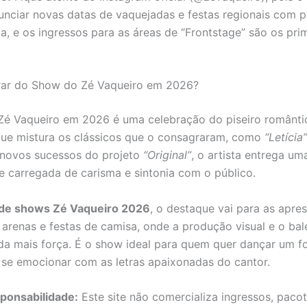
nciar novas datas de vaquejadas e festas regionais com 
a, e os ingressos para as áreas de “Frontstage” são os pri
rar do Show do Zé Vaqueiro em 2026?
Zé Vaqueiro em 2026 é uma celebração do piseiro românt
que mistura os clássicos que o consagraram, como
“Letícia”
 novos sucessos do projeto
“Original”
, o artista entrega um
 carregada de carisma e sintonia com o público.
de shows Zé Vaqueiro 2026
, o destaque vai para as apre
arenas e festas de camisa, onde a produção visual e o balé
a mais força. É o show ideal para quem quer dançar um f
 se emocionar com as letras apaixonadas do cantor.
ponsabilidade:
Este site não comercializa ingressos, paco