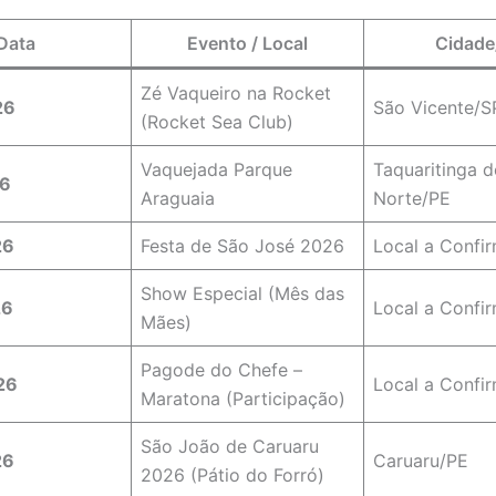
Data
Evento / Local
Cidade
Zé Vaqueiro na Rocket
26
São Vicente/S
(Rocket Sea Club)
Vaquejada Parque
Taquaritinga 
26
Araguaia
Norte/PE
26
Festa de São José 2026
Local a Confi
Show Especial (Mês das
26
Local a Confi
Mães)
Pagode do Chefe –
26
Local a Confi
Maratona (Participação)
São João de Caruaru
26
Caruaru/PE
2026 (Pátio do Forró)