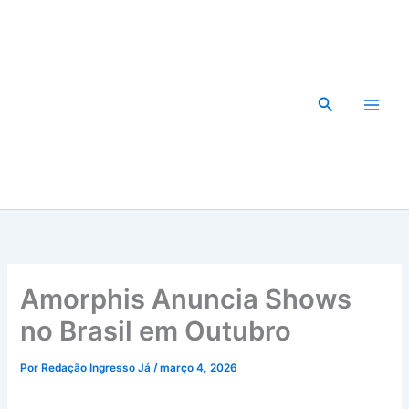
Ir
para
o
conteúdo
Pesquisar
Amorphis Anuncia Shows
no Brasil em Outubro
Por
Redação Ingresso Já
/
março 4, 2026