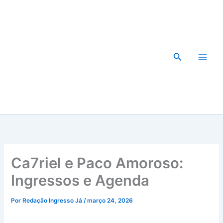
Ir
para
o
conteúdo
Pesquisar
Ca7riel e Paco Amoroso:
Ingressos e Agenda
Por
Redação Ingresso Já
/
março 24, 2026