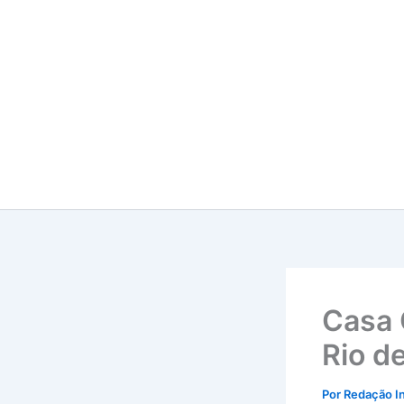
Ir
para
o
conteúdo
Casa 
Rio d
Por
Redação I