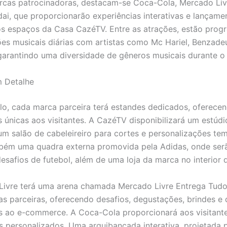
rcas patrocinadoras, destacam-se Coca-Cola, Mercado Livr
dai, que proporcionarão experiências interativas e lançame
s espaços da Casa CazéTV. Entre as atrações, estão pro
es musicais diárias com artistas como Mc Hariel, Benzade
garantindo uma diversidade de gêneros musicais durante o
m Detalhe
o, cada marca parceira terá estandes dedicados, oferece
s únicas aos visitantes. A CazéTV disponibilizará um estúdi
um salão de cabeleireiro para cortes e personalizações tem
bém uma quadra externa promovida pela Adidas, onde ser
desafios de futebol, além de uma loja da marca no interior 
Livre terá uma arena chamada Mercado Livre Entrega Tud
as parceiras, oferecendo desafios, degustações, brindes e
s ao e-commerce. A Coca-Cola proporcionará aos visitante
s personalizados. Uma arquibancada interativa, projetada pa