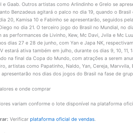
l e Gaab. Outros artistas como Arlindinho e Grelo se apres
uanto Benzadeus agitará o palco no dia 19, quando o Brasil
ia 20, Kamisa 10 e Fabinho se apresentarão, seguidos pel
iego no dia 21. O terceiro jogo do Brasil no Mundial, no di
 as performances de Livinho, Kew, Mc Davi, Jvila e Mc Luu
nos dias 27 e 28 de junho, com Yan e Japa NK, respectivam
estará ativa também em julho, durante os dias 9, 10, 11, 14
ndo na final da Copa do Mundo, com atrações a serem anu
iro, artistas como Papatinho, Naldo, Yan, Cereja, Marvvila,
 apresentarão nos dias dos jogos do Brasil na fase de grup
valores e onde comprar
ores variam conforme o lote disponível na plataforma ofici
rar:
Verificar
plataforma oficial de vendas
.