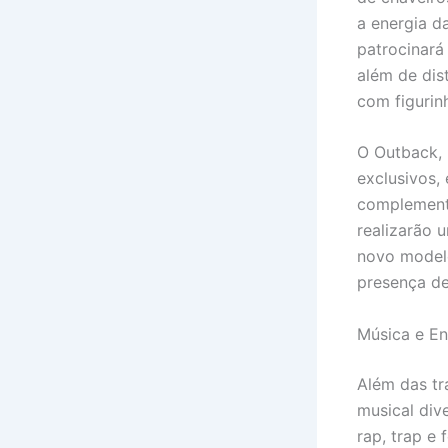
a energia d
patrocinará
além de dis
com figurin
O Outback, 
exclusivos,
complementa
realizarão 
novo modelo
presença de
Música e En
Além das t
musical div
rap, trap e 