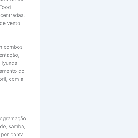
iFood
ncentradas,
 de vento
com combos
mentação,
 Hyundai
nçamento do
ril, com a
programação
ode, samba,
á por conta