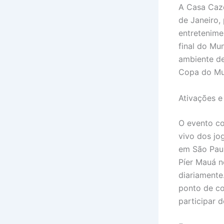
A Casa Cazé
de Janeiro,
entretenime
final do Mu
ambiente de
Copa do Mu
Ativações e
O evento co
vivo dos j
em São Paul
Píer Mauá no
diariamente
ponto de co
participar d