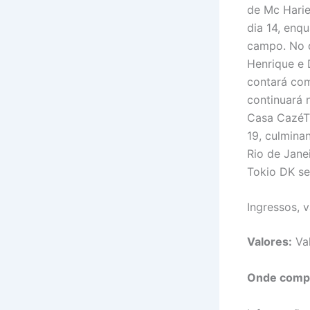
de Mc Harie
dia 14, enq
campo. No d
Henrique e D
contará com
continuará 
Casa CazéTV 
19, culmina
Rio de Jane
Tokio DK se
Ingressos, 
Valores:
Val
Onde comp