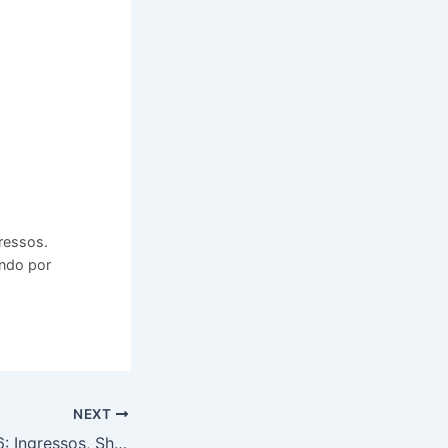
ressos.
ando por
NEXT
Expomontes 2026: Ingressos, Shows e Informações – Montes Claros – MG