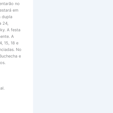
entarão no
 estará em
a dupla
a 24,
ky. A festa
ente. A
, 15, 18 e
nciadas. No
 Buchecha e
os.
al.