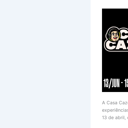
A Casa Cazé
experiência
13 de abril,