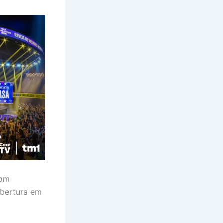
com
Abertura em