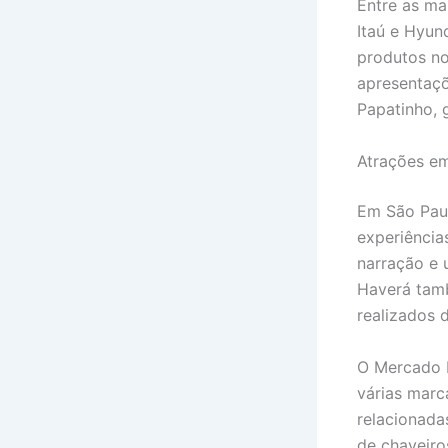
Entre as ma
Itaú e Hyun
produtos no
apresentaçõ
Papatinho, 
Atrações e
Em São Paul
experiência
narração e 
Haverá tam
realizados 
O Mercado 
várias marc
relacionada
de chaveiro