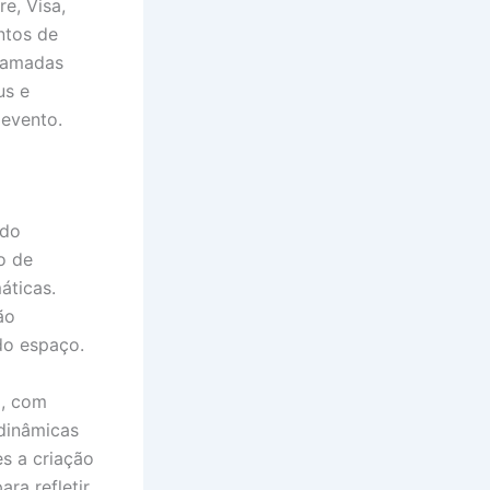
e, Visa,
ntos de
gramadas
us e
 evento.
ndo
o de
áticas.
ão
do espaço.
o, com
 dinâmicas
s a criação
ra refletir