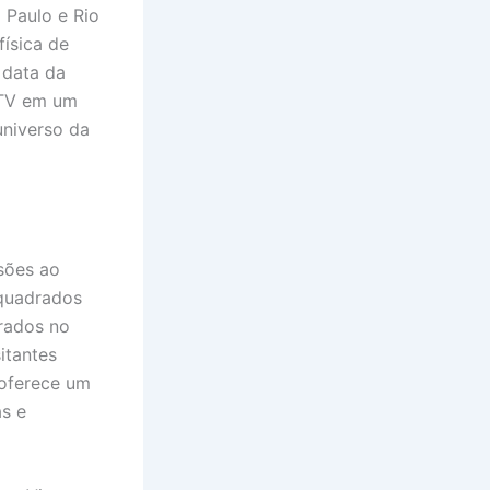
 Paulo e Rio
ísica de
 data da
zéTV em um
universo da
sões ao
quadrados
drados no
itantes
 oferece um
as e