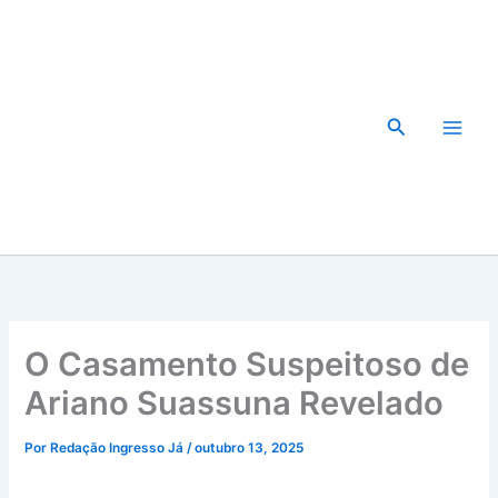
Ir
para
o
conteúdo
Pesquisar
O Casamento Suspeitoso de
Ariano Suassuna Revelado
Por
Redação Ingresso Já
/
outubro 13, 2025