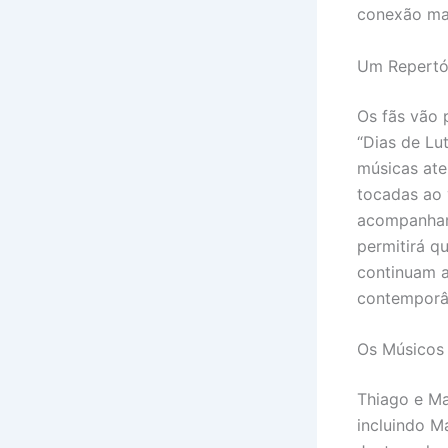
conexão mai
Um Repertó
Os fãs vão 
“Dias de Lu
músicas ate
tocadas ao 
acompanham 
permitirá qu
continuam a
contemporâ
Os Músicos
Thiago e Ma
incluindo Ma