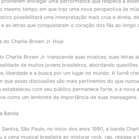
s prometem entregar uma performance que respeita a essênc
ao mesmo tempo em que traz uma nova perspectiva às mús
stico possibilitará uma interpretação mais crua e direta, 
 e as letras que conquistaram o coração dos fãs ao longo 
a do Charlie Brown Jr. Hoje
o Charlie Brown Jr. transcende suas músicas; suas letras a
realidade de muitos jovens brasileiros, abordando questõe
e, liberdade e a busca por um lugar no mundo. A turnê c
que essas discussões são mais pertinentes do que nunca
 estabeleceu com seu público permanece forte, e a nova
rve como um lembrete da importância de suas mensagens.
da Banda
Santos, São Paulo, no início dos anos 1990, a banda Charl
 a cena musical brasileira ao misturar rock, rap, reggae e 