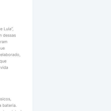
e Lula”,
ém dessas
oram
que
 elaborado,
 que
 vida
sicos,
 bateria.