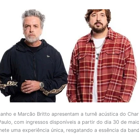
anho e Marcão Britto apresentam a turnê acústica do Char
Paulo, com ingressos disponíveis a partir do dia 30 de mai
ete uma experiência única, resgatando a essência da band