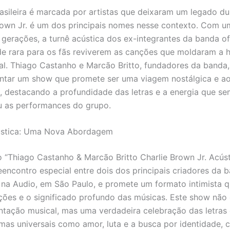
asileira é marcada por artistas que deixaram um legado du
rown Jr. é um dos principais nomes nesse contexto. Com um
 gerações, a turnê acústica dos ex-integrantes da banda o
e rara para os fãs reviverem as canções que moldaram a h
al. Thiago Castanho e Marcão Britto, fundadores da banda
entar um show que promete ser uma viagem nostálgica e 
, destacando a profundidade das letras e a energia que s
u as performances do grupo.
ústica: Uma Nova Abordagem
o “Thiago Castanho & Marcão Britto Charlie Brown Jr. Acústi
encontro especial entre dois dos principais criadores da 
á na Audio, em São Paulo, e promete um formato intimista q
ões e o significado profundo das músicas. Este show não
tação musical, mas uma verdadeira celebração das letras
as universais como amor, luta e a busca por identidade, 