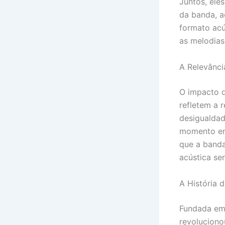
Juntos, ele
da banda, 
formato acú
as melodias
A Relevânci
O impacto d
refletem a 
desigualdad
momento em 
que a banda
acústica se
A História 
Fundada em 
revolucionou