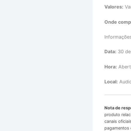
Valores:
Var
Onde comp
Informaçõe
Data:
30 de
Hora:
Abert
Local:
Audi
Nota de resp
produto relac
canais ofici
pagamentos o