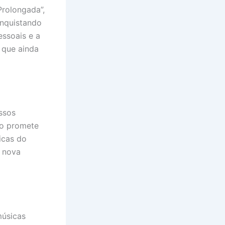
Prolongada”,
onquistando
essoais e a
 que ainda
ssos
lo promete
icas do
a nova
músicas