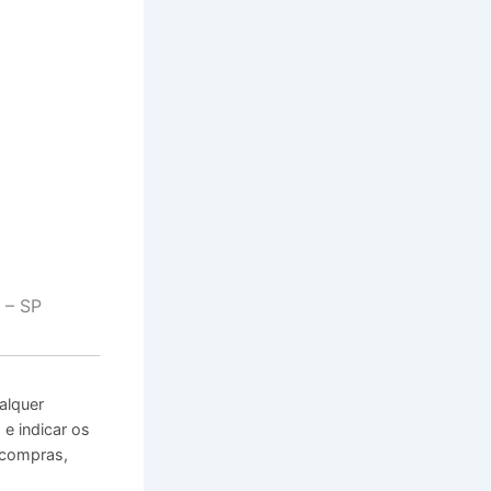
 – SP
alquer
e indicar os
 compras,