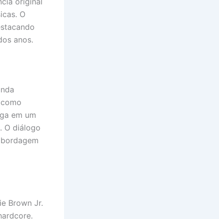
ia original
icas. O
destacando
dos anos.
inda
s como
hega em um
. O diálogo
 abordagem
ie Brown Jr.
hardcore.