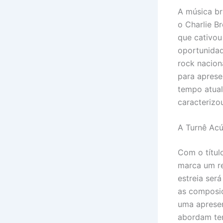
A música br
o Charlie B
que cativou
oportunidad
rock nacion
para apres
tempo atual
caracterizo
A Turnê Ac
Com o títul
marca um re
estreia ser
as composiç
uma apresen
abordam tem