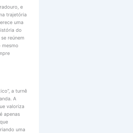
radouro, e
a trajetória
ferece uma
istória do
, se reúnem
ao mesmo
empre
co”, a turnê
banda. A
ue valoriza
 é apenas
 que
criando uma