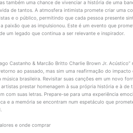
mas também uma chance de vivenciar a história de uma ba
vida de tantos. A atmosfera intimista promete criar uma c
tistas e o público, permitindo que cada pessoa presente sin
e a paixão que as impulsionou. Este é um evento que prome
de um legado que continua a ser relevante e inspirador.
iago Castanho & Marcão Britto Charlie Brown Jr. Acústico” 
retorno ao passado, mas sim uma reafirmação do impacto
 música brasileira. Revisitar suas canções em um novo fo
 artistas prestar homenagem à sua própria história e à de 
cam com suas letras. Prepare-se para uma experiência emoc
ica e a memória se encontram num espetáculo que promete
.
valores e onde comprar