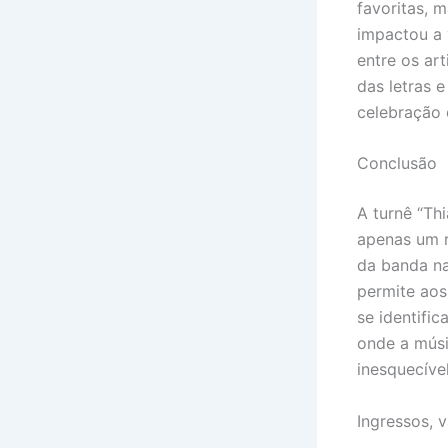
favoritas, 
impactou a 
entre os ar
das letras 
celebração 
Conclusão
A turnê “Th
apenas um 
da banda na
permite aos
se identifi
onde a mús
inesquecível
Ingressos, 