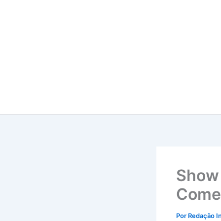
Ir
para
o
conteúdo
Show 
Começ
Por
Redação I