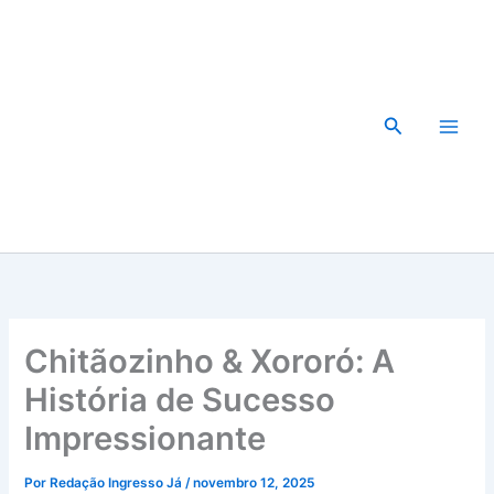
Ir
para
o
conteúdo
Pesquisar
Chitãozinho & Xororó: A
História de Sucesso
Impressionante
Por
Redação Ingresso Já
/
novembro 12, 2025