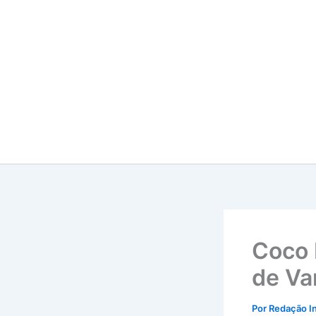
Ir
para
o
conteúdo
Coco 
de Va
Por
Redação I