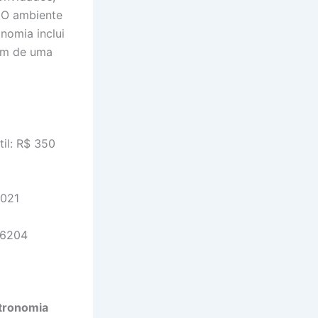
. O ambiente
onomia inclui
lém de uma
il: R$ 350
-021
-6204
tronomia