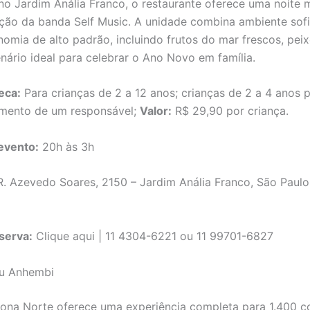
no Jardim Anália Franco, o restaurante oferece uma noite
ção da banda Self Music. A unidade combina ambiente sofi
omia de alto padrão, incluindo frutos do mar frescos, peix
enário ideal para celebrar o Ano Novo em família.
eca:
Para crianças de 2 a 12 anos; crianças de 2 a 4 anos 
ento de um responsável;
Valor:
R$ 29,90 por criança.
evento:
20h às 3h
. Azevedo Soares, 2150 – Jardim Anália Franco, São Paulo
serva:
Clique aqui | 11 4304-6221 ou 11 99701-6827
u Anhembi
ona Norte oferece uma experiência completa para 1.400 c