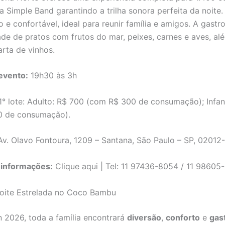
 Simple Band garantindo a trilha sonora perfeita da noite
o e confortável, ideal para reunir família e amigos. A gastr
de de pratos com frutos do mar, peixes, carnes e aves, a
arta de vinhos.
evento:
19h30 às 3h
° lote: Adulto: R$ 700 (com R$ 300 de consumação); Infant
0 de consumação).
v. Olavo Fontoura, 1209 – Santana, São Paulo – SP, 02012
 informações:
Clique aqui | Tel: 11 97436-8054 / 11 98605
oite Estrelada no Coco Bambu
n 2026, toda a família encontrará
diversão
,
conforto
e
gas