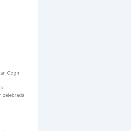
Van Gogh
de
r celebrada