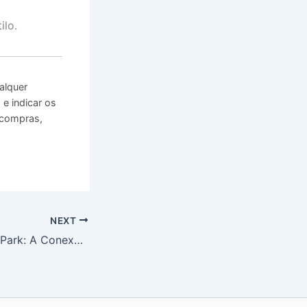
ilo.
alquer
e indicar os
 compras,
NEXT
Bring Me e Linkin Park: A Conexão que Você Precisa Conhecer