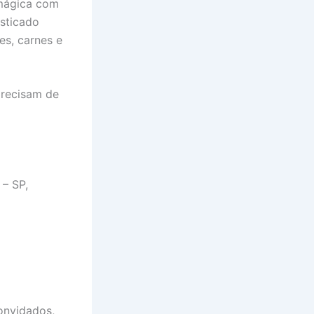
 mágica com
sticado
es, carnes e
precisam de
 – SP,
onvidados,