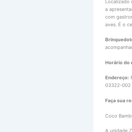
Localizado 
a apresenta
com gastron
aves. É o c
Brinquedot
acompanham
Horário do 
Endereço:
R
03322-002
Faça sua re
Coco Bamb
A unidade Z