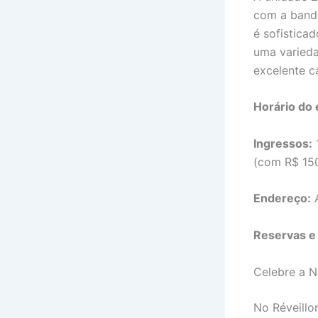
com a banda
é sofisticad
uma varieda
excelente c
Horário do 
Ingressos:
1
(com R$ 15
Endereço:
A
Reservas e
Celebre a N
No Réveillo