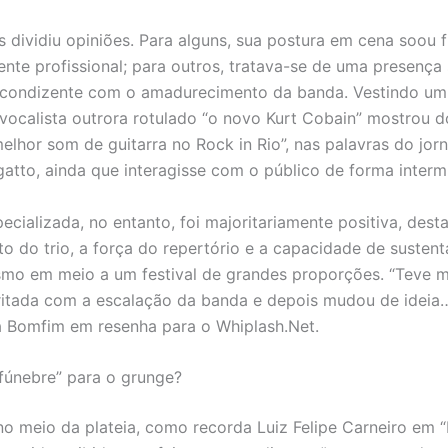
s dividiu opiniões. Para alguns, sua postura em cena soou f
nte profissional; para outros, tratava-se de uma presença 
 condizente com o amadurecimento da banda. Vestindo um
o vocalista outrora rotulado “o novo Kurt Cobain” mostrou 
elhor som de guitarra no Rock in Rio”, nas palavras do jorn
atto, ainda que interagisse com o público de forma intermi
pecializada, no entanto, foi majoritariamente positiva, des
o do trio, a força do repertório e a capacidade de susten
o em meio a um festival de grandes proporções. “Teve m
rritada com a escalação da banda e depois mudou de ideia
 Bomfim em resenha para o Whiplash.Net.
fúnebre” para o grunge?
no meio da plateia, como recorda Luiz Felipe Carneiro em “