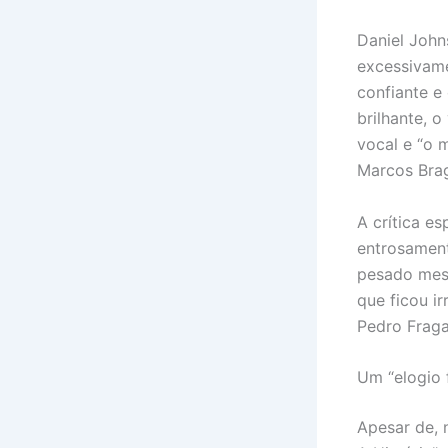
Daniel John
excessivame
confiante e
brilhante, 
vocal e “o m
Marcos Brag
A crítica es
entrosament
pesado mesm
que ficou i
Pedro Fraga
Um “elogio 
Apesar de, 