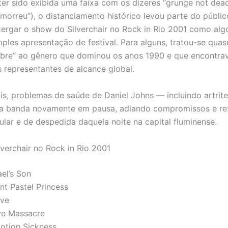
 ter sido exibida uma faixa com os dizeres “grunge not dead
morreu”), o distanciamento histórico levou parte do públic
nxergar o show do Silverchair no Rock in Rio 2001 como alg
ples apresentação de festival. Para alguns, tratou-se qua
ebre” ao gênero que dominou os anos 1990 e que encontrav
s representantes de alcance global.
s, problemas de saúde de Daniel Johns — incluindo artrit
 a banda novamente em pausa, adiando compromissos e re
gular e de despedida daquela noite na capital fluminense.
lverchair no Rock in Rio 2001
ael’s Son
nt Pastel Princess
ave
re Massacre
otion Sickness