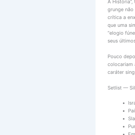
A História”,
grunge não 
crítica a e
que uma sim
“elogio fún
seus último
Pouco depoi
colocariam
caráter sin
Setlist — Si
Isr
Pai
Sl
Pu
Em