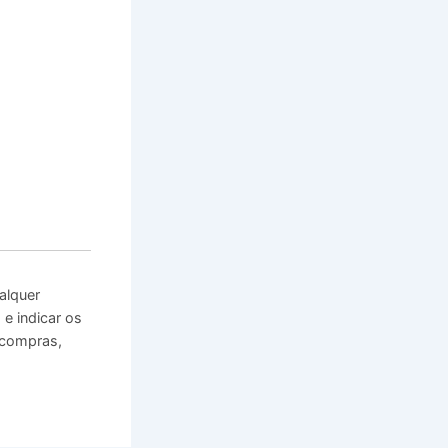
alquer
e indicar os
 compras,