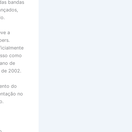
das bandas
ançados,
do.
eve a
pers.
icialmente
misso como
 ano de
o de 2002.
mento do
entação no
o.
o