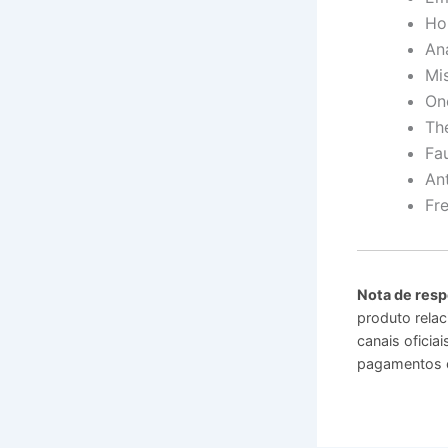
Ho
An
Mi
On
Th
Fau
An
Fr
Nota de resp
produto relac
canais ofici
pagamentos o