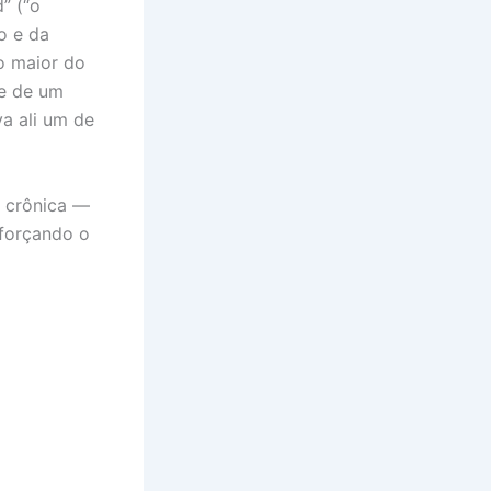
” (“o
o e da
o maior do
se de um
a ali um de
e crônica —
forçando o