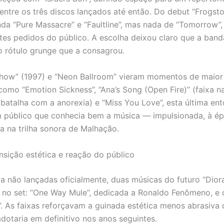
 entre os três discos lançados até então. Do debut “Frogst
nda “Pure Massacre” e “Faultline”, mas nada de “Tomorrow”,
ntes pedidos do público. A escolha deixou claro que a band
o rótulo grunge que a consagrou.
Show” (1997) e “Neon Ballroom” vieram momentos de maior
como “Emotion Sickness”, “Ana’s Song (Open Fire)” (faixa n
 batalha com a anorexia) e “Miss You Love”, esta última e
 público que conhecia bem a música — impulsionada, à ép
a na trilha sonora de Malhação.
ansição estética e reação do público
 não lançadas oficialmente, duas músicas do futuro “Dio
no set: “One Way Mule”, dedicada a Ronaldo Fenômeno, e 
. As faixas reforçavam a guinada estética menos abrasiva 
adotaria em definitivo nos anos seguintes.