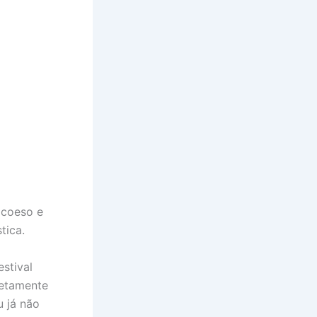
 coeso e
tica.
stival
letamente
u já não