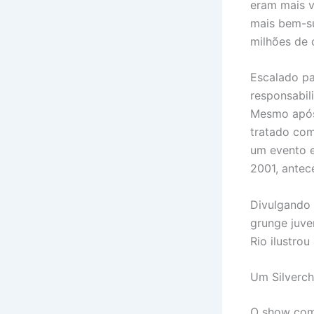
eram mais 
mais bem-su
milhões de 
Escalado par
responsabil
Mesmo após
tratado com
um evento e
2001, antec
Divulgando 
grunge juve
Rio ilustro
Um Silverch
O show come