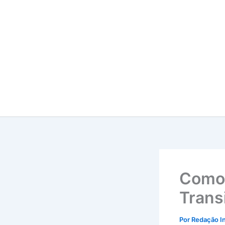
Ir
para
o
conteúdo
Como 
Trans
Por
Redação I