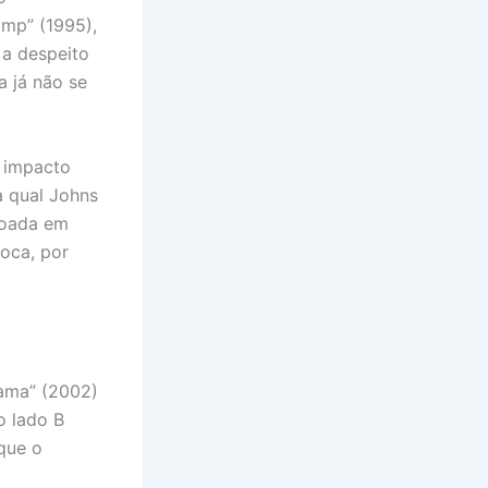
omp” (1995),
 a despeito
a já não se
 impacto
a qual Johns
ntoada em
oca, por
rama” (2002)
o lado B
que o