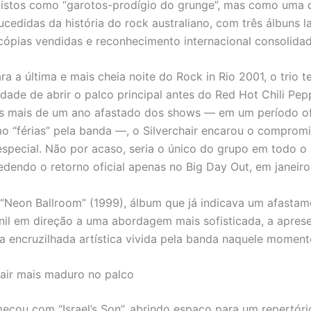
vistos como “garotos-prodígio do grunge”, mas como uma 
cedidas da história do rock australiano, com três álbuns l
cópias vendidas e reconhecimento internacional consolida
a a última e mais cheia noite do Rock in Rio 2001, o trio t
idade de abrir o palco principal antes do Red Hot Chili Pep
 mais de um ano afastado dos shows — em um período of
o “férias” pela banda —, o Silverchair encarou o compro
special. Não por acaso, seria o único do grupo em todo o
edendo o retorno oficial apenas no Big Day Out, em janeir
“Neon Ballroom” (1999), álbum que já indicava um afasta
nil em direção a uma abordagem mais sofisticada, a apres
u a encruzilhada artística vivida pela banda naquele moment
air mais maduro no palco
çou com “Israel’s Son”, abrindo espaço para um repertóri