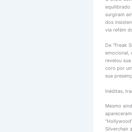
equilibrado
surgiram ai
dos insiste
via refém d
De “Freak 
emocional, 
revelou sua
coro por um
sua presenç
Inéditas, tr
Mesmo ainda
apareceram 
“Hollywood”
Silverchair 