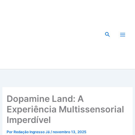
Ir
para
o
conteúdo
Pesquisar
Dopamine Land: A
Experiência Multissensorial
Imperdível
Por
Redação Ingresso Já
/
novembro 13, 2025