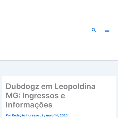
Ir
para
o
conteúdo
Pesquisar
Dubdogz em Leopoldina
MG: Ingressos e
Informações
Por
Redação Ingresso Já
/
maio 14, 2026