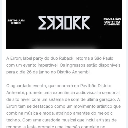
A Errorr, label party do duo Ruback, retorna a São Paulo
com um evento imperdível. Os ingressos estão disponíveis
para o dia 26 de junho no Distrito Anhembi.
O aguardado evento, que ocorrerá no Pavilhão Distrito
Anhembi, promete uma experiência audiovisual e sensorial
de alto nível, com um sistema de som de última geração. A
Errorr tem se destacado como um movimento artístico que
combina música e moda, atraindo amantes do melodic
techno. Com uma curadoria musical que inclui artistas de
renome, a festa promete uma imersão completa no