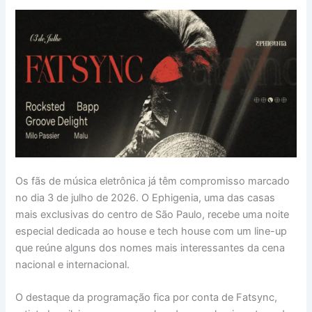
Os fãs de música eletrônica já têm compromisso marcado
no dia 3 de julho de 2026. O Ephigenia, uma das casas
mais exclusivas do centro de São Paulo, recebe uma noite
especial dedicada ao house e tech house com um line-up
que reúne alguns dos nomes mais interessantes da cena
nacional e internacional.
O destaque da programação fica por conta de Fatsync,