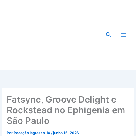
Ir
para
o
conteúdo
Pesquisar
Fatsync, Groove Delight e
Rockstead no Ephigenia em
São Paulo
Por
Redação Ingresso Já
/
junho 16, 2026