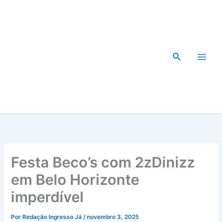
Ir
para
o
conteúdo
Pesquisar
Festa Beco’s com 2zDinizz
em Belo Horizonte
imperdível
Por
Redação Ingresso Já
/
novembro 3, 2025