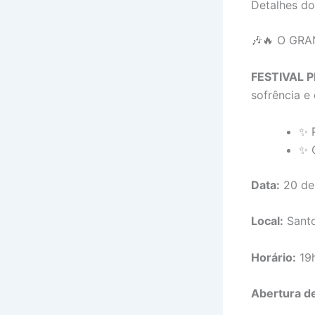
Detalhes d
🎶🔥 O GR
FESTIVAL 
sofrência e
✨ 
✨ 
Data:
20 de
Local:
Santo
Horário:
19
Abertura d