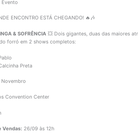
o Evento
ANDE ENCONTRO ESTÁ CHEGANDO! 🔥🎶
PINGA & SOFRÊNCIA
💥 Dois gigantes, duas das maiores at
 do forró em 2 shows completos:
Pablo
Calcinha Preta
 Novembro
s Convention Center
h
e Vendas:
26/09 às 12h