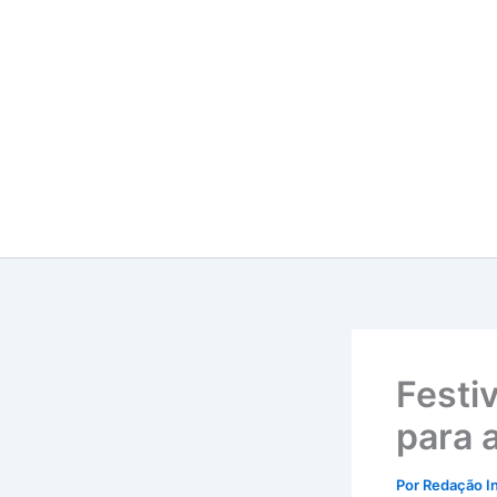
Ir
para
o
conteúdo
Festi
para 
Por
Redação I