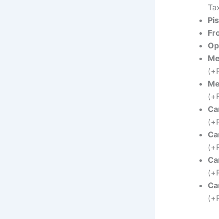
Ta
Pis
Fr
Op
Me
(+
Me
(+
Ca
(+
Ca
(+
Ca
(+
Ca
(+