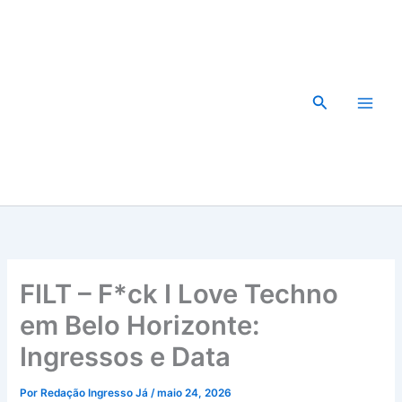
Ir
para
o
conteúdo
Pesquisar
FILT – F*ck I Love Techno
em Belo Horizonte:
Ingressos e Data
Por
Redação Ingresso Já
/
maio 24, 2026