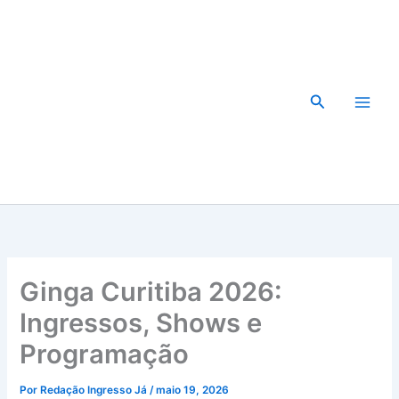
Ir
para
o
conteúdo
Pesquisar
Ginga Curitiba 2026:
Ingressos, Shows e
Programação
Por
Redação Ingresso Já
/
maio 19, 2026