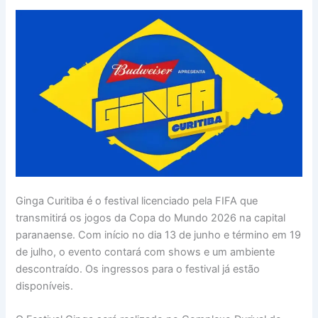
Ginga Curitiba é o festival licenciado pela FIFA que
transmitirá os jogos da Copa do Mundo 2026 na capital
paranaense. Com início no dia 13 de junho e término em 19
de julho, o evento contará com shows e um ambiente
descontraído. Os ingressos para o festival já estão
disponíveis.