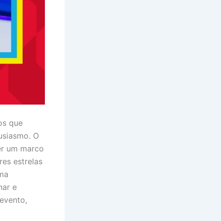
os que
usiasmo. O
er um marco
res estrelas
uma
nar e
 evento,