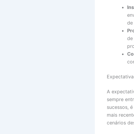
In
en
de 
Pr
de 
pr
Co
co
Expectativ
A expectativ
sempre ent
sucessos, é
mais recent
cenários de