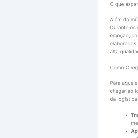
O que espe
Além da mús
Durante os 
emoção, cri
elaborados 
alta qualida
Como Chega
Para aquele
chegar ao l
da logístic
Tr
met
Ap