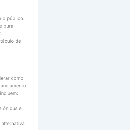
 o público.
e pura
s
etáculo de
derar como
planejamento
incluem:
 ônibus e
alternativa