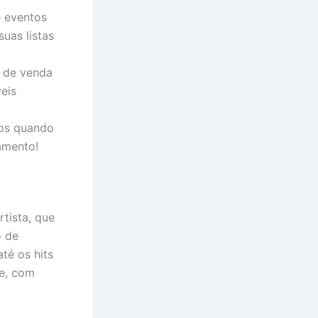
e eventos
uas listas
s de venda
veis
tos quando
amento!
rtista, que
o de
té os hits
e, com