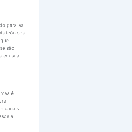
ado para as
is icônicos
 que
se são
as em sua
 mas é
ara
 e canais
ssos a