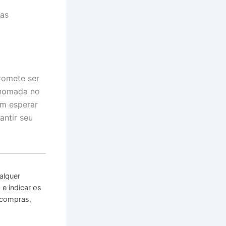
nas
romete ser
enomada no
em esperar
antir seu
alquer
e indicar os
 compras,