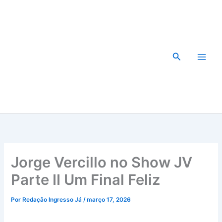
Ir
para
o
conteúdo
Pesquisar
Jorge Vercillo no Show JV
Parte II Um Final Feliz
Por
Redação Ingresso Já
/
março 17, 2026