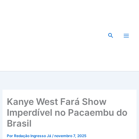
Ir
para
o
conteúdo
Pesquisar
Kanye West Fará Show
Imperdível no Pacaembu do
Brasil
Por
Redação Ingresso Já
/
novembro 7, 2025