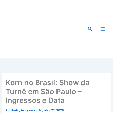
Ir
para
o
conteúdo
Pesquisar
Korn no Brasil: Show da
Turnê em São Paulo –
Ingressos e Data
Por
Redação Ingresso Já
/
abril 27, 2026