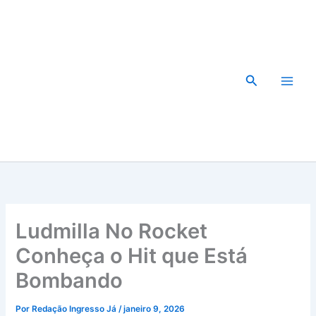
Ir
para
o
conteúdo
Pesquisar
Ludmilla No Rocket
Conheça o Hit que Está
Bombando
Por
Redação Ingresso Já
/
janeiro 9, 2026