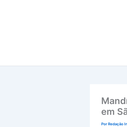
Ir
para
o
conteúdo
Mandí
em Sã
Por
Redação I