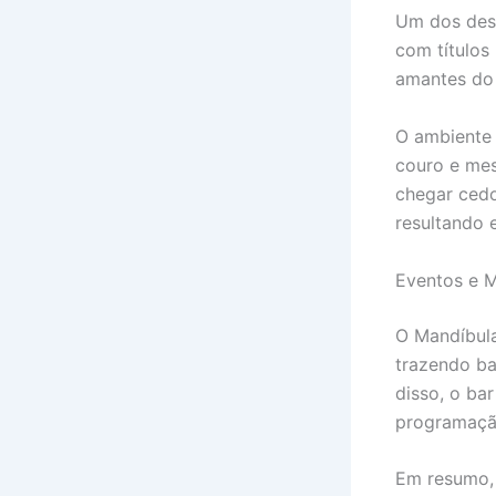
Um dos dest
com títulos
amantes do 
O ambiente 
couro e mes
chegar cedo
resultando
Eventos e 
O Mandíbula
trazendo b
disso, o ba
programação
Em resumo, 