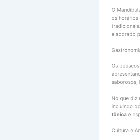
O Mandíbula
os horários
tradicionai
elaborado p
Gastronomi
Os petiscos
apresentand
saborosos, 
No que diz 
incluindo o
tônica
é esp
Cultura e A