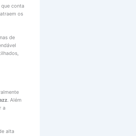
, que conta
 atraem os
onas de
endável
ilhados,
ralmente
jazz
. Além
r a
e alta