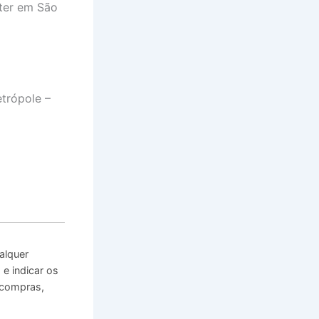
ster em São
trópole –
alquer
e indicar os
 compras,