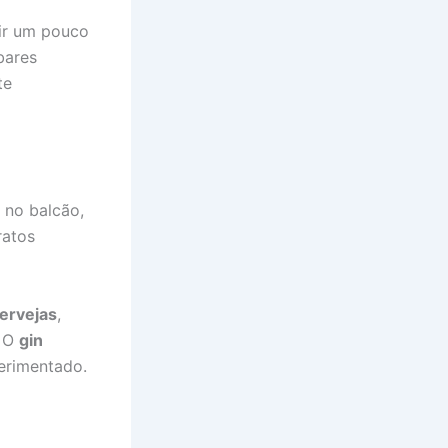
gir um pouco
bares
te
 no balcão,
ratos
ervejas
,
. O
gin
perimentado.