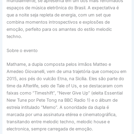
mundialmente, se apresenta em um dos mais renomados
espaços de música eletrônica do Brasil. A expectativa é
que a noite seja repleta de energia, com um set que
combina momentos introspectivos e explosões de
emoção, perfeito para os amantes do estilo melodic
techno.
Sobre o evento
Mathame, a dupla composta pelos irmãos Matteo e
Amedeo Giovanelli, vem de uma trajetória que começou em
2015, aos pés do vulcão Etna, na Sicília. Eles são parte do
time da Afterlife, selo de Tale of Us, e se destacaram com
faixas como “Timeshift”, “Never Give Up” (eleita Essential
New Tune por Pete Tong na BBC Radio 1) e o álbum de
estreia intitulado “Memo”. A sonoridade da dupla é
marcada por uma assinatura etérea e cinematográfica,
transitando entre melodic techno, melodic house e
electronica, sempre carregada de emoção.