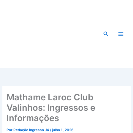
Ir
para
o
conteúdo
Pesquisar
Mathame Laroc Club
Valinhos: Ingressos e
Informações
Por
Redação Ingresso Já
/
julho 1, 2026