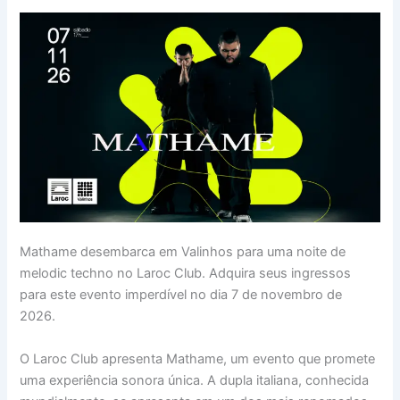
Mathame desembarca em Valinhos para uma noite de
melodic techno no Laroc Club. Adquira seus ingressos
para este evento imperdível no dia 7 de novembro de
2026.
O Laroc Club apresenta Mathame, um evento que promete
uma experiência sonora única. A dupla italiana, conhecida