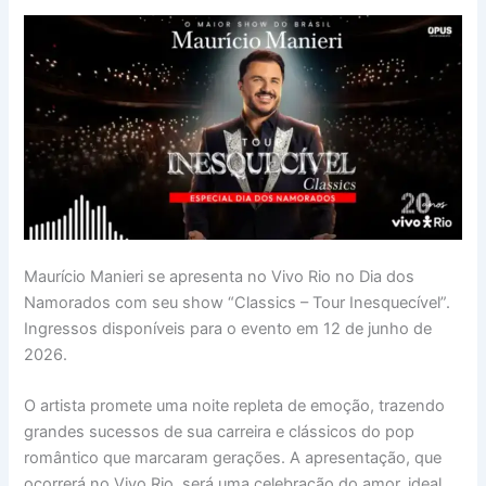
Maurício Manieri se apresenta no Vivo Rio no Dia dos
Namorados com seu show “Classics – Tour Inesquecível”.
Ingressos disponíveis para o evento em 12 de junho de
2026.
O artista promete uma noite repleta de emoção, trazendo
grandes sucessos de sua carreira e clássicos do pop
romântico que marcaram gerações. A apresentação, que
ocorrerá no Vivo Rio, será uma celebração do amor, ideal