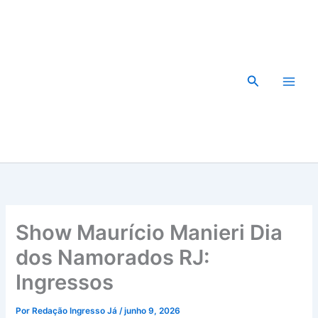
Ir
para
o
conteúdo
Pesquisar
Show Maurício Manieri Dia
dos Namorados RJ:
Ingressos
Por
Redação Ingresso Já
/
junho 9, 2026