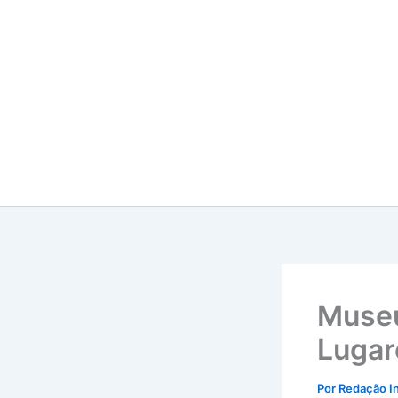
Ir
para
o
conteúdo
Museu
Lugar
Por
Redação I