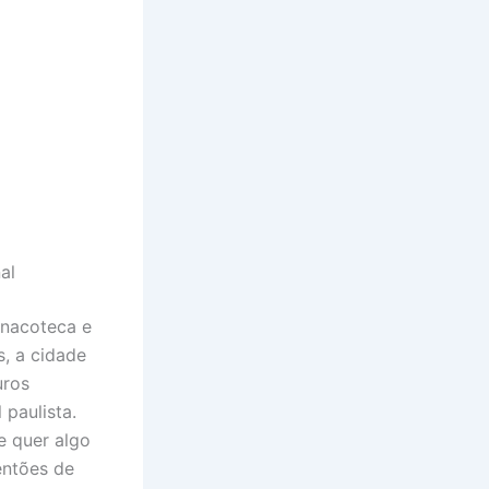
al
inacoteca e
s, a cidade
uros
 paulista.
e quer algo
entões de