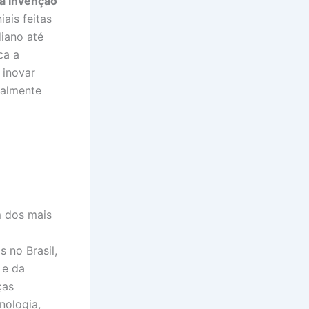
a Invenção
ais feitas
diano até
ca a
 inovar
ialmente
 dos mais
 no Brasil,
 e da
ças
nologia,