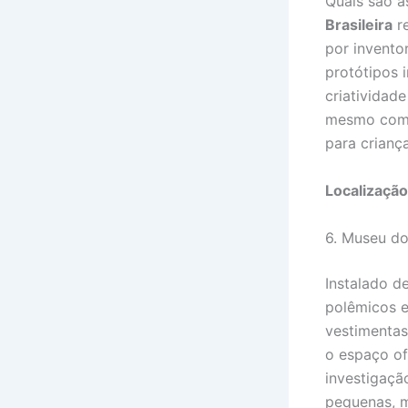
Quais são a
Brasileira
re
por invento
protótipos 
criatividade
mesmo com 
para crianç
Localização
6. Museu do
Instalado d
polêmicos e
vestimentas
o espaço of
investigaçã
pequenas, m