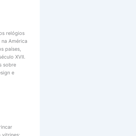
os relógios
o na América
s países,
século XVII.
s sobre
esign e
incar
vitrines: