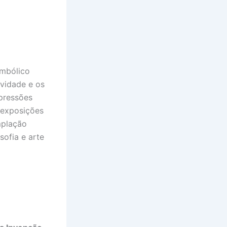
mbólico
ividade e os
xpressões
 exposições
mplação
sofia e arte