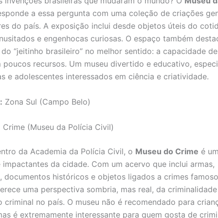
s invenções brasileiras que mudaram o mundo? O
Museu d
sponde a essa pergunta com uma coleção de criações geni
res do país. A exposição inclui desde objetos úteis do coti
inusitados e engenhocas curiosas. O espaço também desta
 do “jeitinho brasileiro” no melhor sentido: a capacidade de
poucos recursos. Um museu divertido e educativo, espec
as e adolescentes interessados em ciência e criatividade.
:
Zona Sul (Campo Belo)
 Crime (Museu da Polícia Civil)
entro da Academia da Polícia Civil, o
Museu do Crime
é um
 impactantes da cidade. Com um acervo que inclui armas,
, documentos históricos e objetos ligados a crimes famosos
erece uma perspectiva sombria, mas real, da criminalidade
o criminal no país. O museu não é recomendado para crian
as é extremamente interessante para quem gosta de crimi