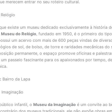
ue merecem entrar no seu roteiro cultural.
 Relógio
que existe um museu dedicado exclusivamente à história d
O
Museu do Relógio
, fundado em 1950, é o primeiro do tip
 possui um acervo com mais de 600 peças vindas de diverso
lógios de sol, de bolso, de torre e raridades mecânicas do 
osição permanente, o espaço promove oficinas e palestra
 É um passeio fascinante para os apaixonados por tempo, d
nica.
:
Bairro da Lapa
a Imaginação
úblico infantil, o
Museu da Imaginação
é um convite ao br
 contrário dos museus tradicionais, ele não expõe obras em 