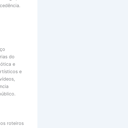
ecedência.
ço
rias do
ótica e
tísticos e
 vídeos,
ncia
úblico.
os roteiros