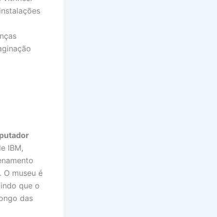
instalações
anças
aginação
putador
de IBM,
zenamento
. O museu é
tindo que o
longo das