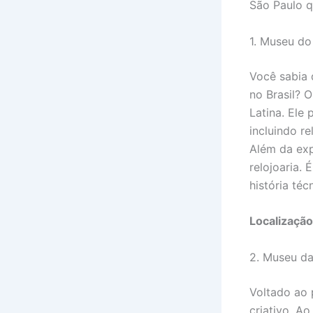
São Paulo q
1. Museu do
Você sabia 
no Brasil? 
Latina. Ele
incluindo re
Além da exp
relojoaria.
história téc
Localização
2. Museu d
Voltado ao p
criativo. Ao