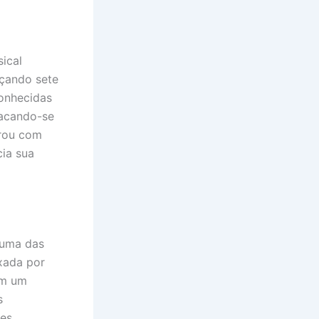
ical
nçando sete
conhecidas
tacando-se
orou com
ia sua
 uma das
ixada por
em um
s
ões