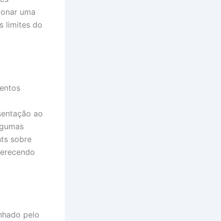
cionar uma
s limites do
mentos
esentação ao
lgumas
hts sobre
oferecendo
nhado pelo