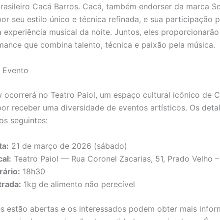
 brasileiro Cacá Barros. Cacá, também endorser da marca Sc
or seu estilo único e técnica refinada, e sua participação
a experiência musical da noite. Juntos, eles proporcionarão
ance que combina talento, técnica e paixão pela música.
o Evento
ocorrerá no Teatro Paiol, um espaço cultural icônico de Cu
or receber uma diversidade de eventos artísticos. Os deta
os seguintes:
ta:
21 de março de 2026 (sábado)
al:
Teatro Paiol — Rua Coronel Zacarias, 51, Prado Velho –
rário:
18h30
trada:
1kg de alimento não perecível
es estão abertas e os interessados podem obter mais info