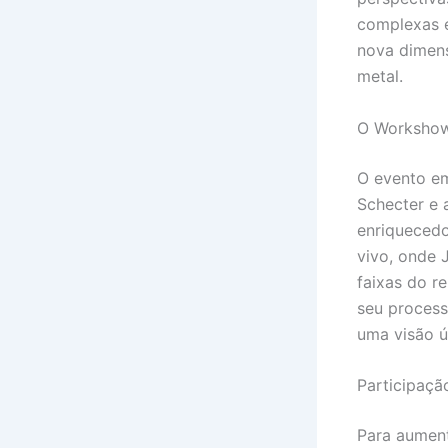
complexas e
nova dimens
metal.
O Workshow
O evento em
Schecter e 
enriquecedo
vivo, onde 
faixas do r
seu process
uma visão 
Participaçã
Para aument