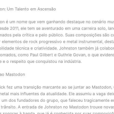
ton: Um Talento em Ascensão
ton é um nome que vem ganhando destaque no cenário mus
sde 2011, ele tem se aventurado em uma carreira solo, la
mados pela crítica e pelo público. Suas composições são 
r elementos de rock progressivo e metal instrumental, des
bilidade técnica e criatividade. Johnston também já colab
omados, como Paul Gilbert e Guthrie Govan, o que evidenc
e e o respeito que conquistou na indústria.
ao Mastodon
ck fez uma transição marcante ao se juntar ao Mastodon,
etal mais influentes da atualidade. Ele assumiu a vaga de
, um dos fundadores do grupo, que faleceu tragicamente 
 trânsito. A entrada de Johnston no Mastodon trouxe nova
s sonoras à banda, que já é conhecida por suas composiç