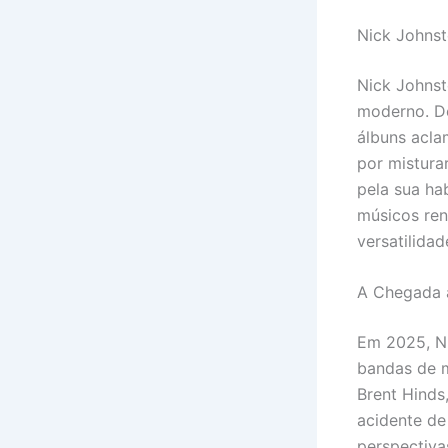
Nick Johns
Nick Johns
moderno. De
álbuns acla
por mistura
pela sua ha
músicos ren
versatilidad
A Chegada 
Em 2025, Ni
bandas de m
Brent Hinds
acidente de
perspectiva