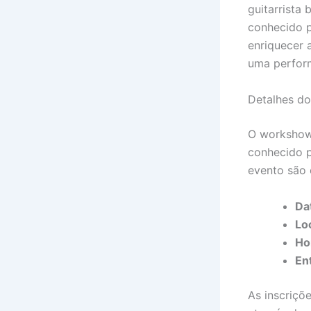
guitarrista
conhecido p
enriquecer 
uma perform
Detalhes d
O workshow 
conhecido p
evento são 
Da
Loc
Ho
En
As inscriçõ