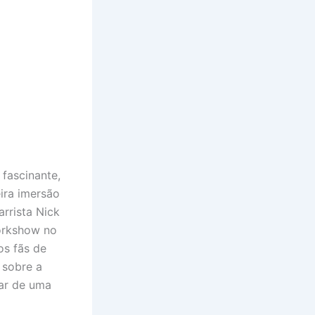
 fascinante,
ira imersão
rrista Nick
orkshow no
os fãs de
 sobre a
tar de uma