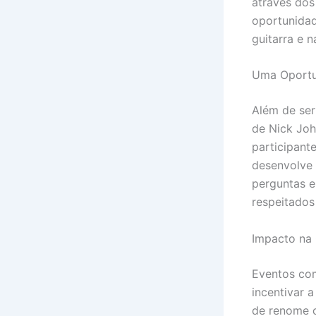
através dos
oportunidad
guitarra e 
Uma Oportun
Além de ser
de Nick Jo
participant
desenvolve 
perguntas 
respeitados
Impacto na
Eventos com
incentivar 
de renome c