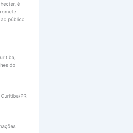
hecter, é
 promete
 ao público
ritiba,
lhes do
 Curitiba/PR
rmações