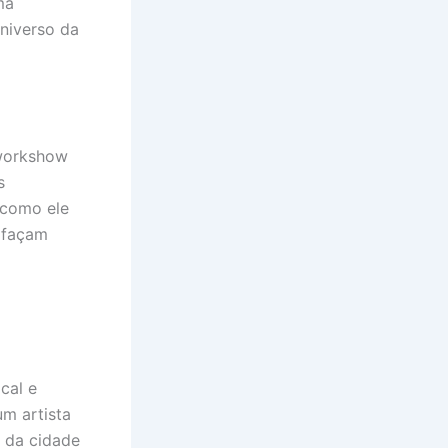
ma
niverso da
 workshow
s
 como ele
 façam
cal e
um artista
 da cidade