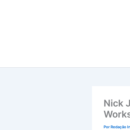
Ir
para
o
conteúdo
Nick 
Works
Por
Redação I