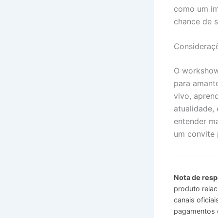
como um imp
chance de s
Consideraçõ
O workshow 
para amant
vivo, apren
atualidade,
entender ma
um convite 
Nota de resp
produto relac
canais ofici
pagamentos o