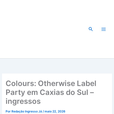
Ir
para
o
conteúdo
Pesquisar
Colours: Otherwise Label
Party em Caxias do Sul –
ingressos
Por
Redação Ingresso Já
/
maio 22, 2026