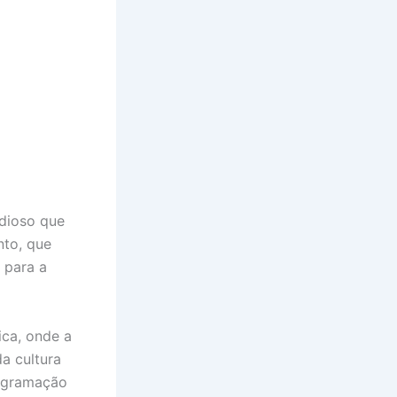
dioso que
nto, que
 para a
ica, onde a
a cultura
rogramação