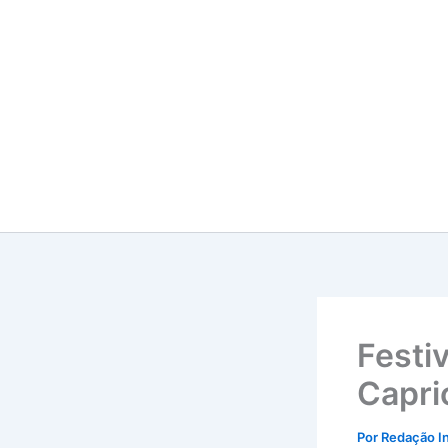
Ir
para
o
conteúdo
Festi
Capri
Por
Redação I