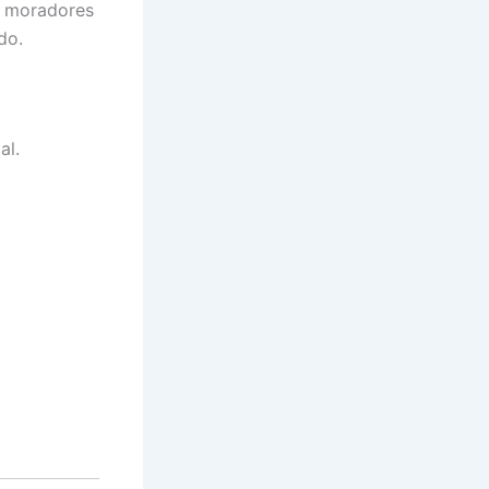
s moradores
do.
al.