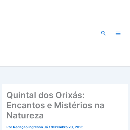
Ir
para
o
conteúdo
Pesquisar
Quintal dos Orixás:
Encantos e Mistérios na
Natureza
Por
Redação Ingresso Já
/
dezembro 20, 2025