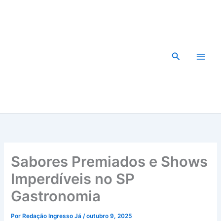
Ir
para
o
conteúdo
Pesquisar
Sabores Premiados e Shows
Imperdíveis no SP
Gastronomia
Por
Redação Ingresso Já
/
outubro 9, 2025