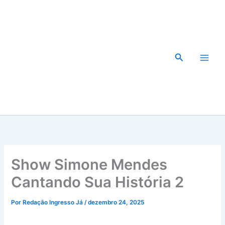
Ir
para
o
conteúdo
Pesquisar
Show Simone Mendes
Cantando Sua História 2
Por
Redação Ingresso Já
/
dezembro 24, 2025