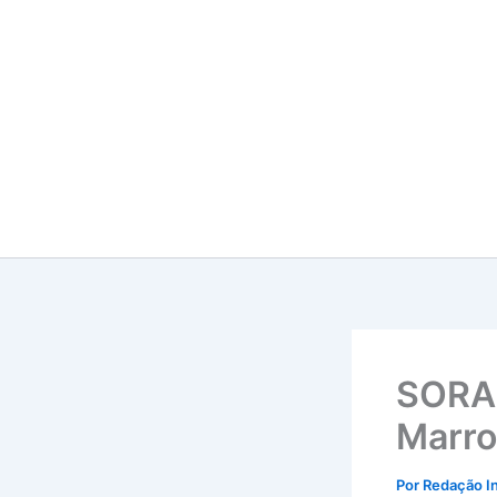
Ir
para
o
conteúdo
SORA 
Marro
Por
Redação I