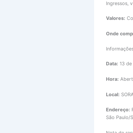
Ingressos, 
Valores:
Con
Onde comp
Informaçõe
Data:
13 de
Hora:
Abert
Local:
SORA 
Endereço:
R
São Paulo/
Nota de res