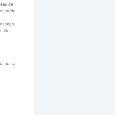
reas de
de areia.
 espaço,
leção
banos e