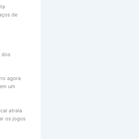
sta
aços de
m dos
rro agora
 em um
al atraia
ar os jogos