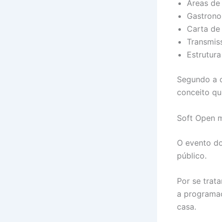
Áreas de
Gastrono
Carta de 
Transmis
Estrutura
Segundo a o
conceito qu
Soft Open m
O evento do
público.
Por se trat
a programaç
casa.