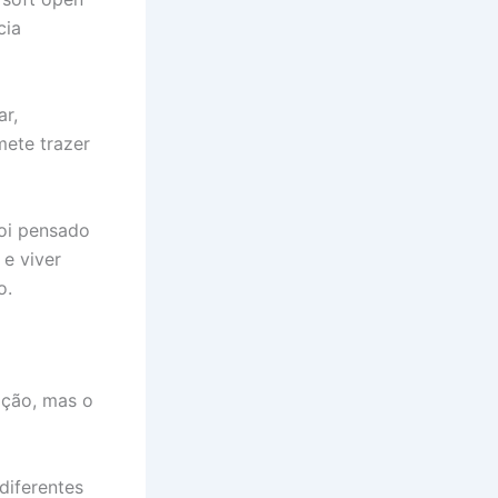
cia
ar,
mete trazer
foi pensado
e viver
o.
ação, mas o
diferentes