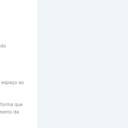
 do
o espaço ao
nforma que
amento da