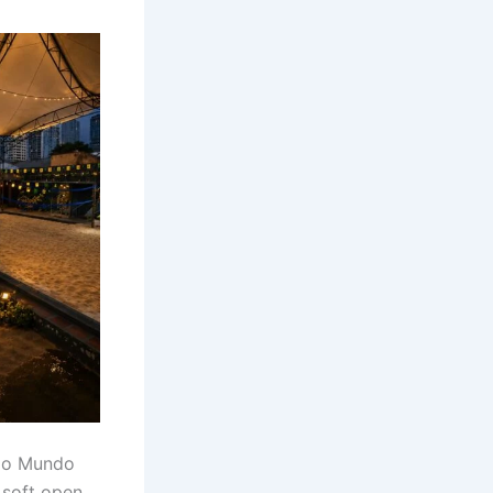
 do Mundo
 soft open