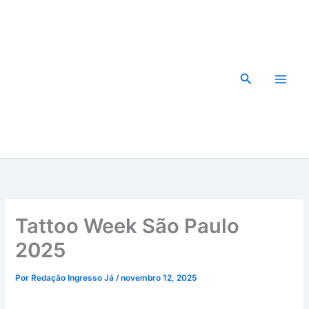
Ir
para
o
conteúdo
Pesquisar
Tattoo Week São Paulo
2025
Por
Redação Ingresso Já
/
novembro 12, 2025