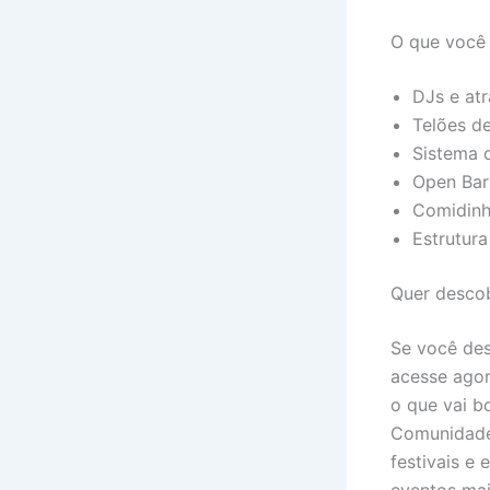
O que você 
DJs e at
Telões d
Sistema 
Open Ba
Comidinh
Estrutura
Quer descob
Se você des
acesse agor
o que vai b
Comunidade 
festivais e
eventos mai