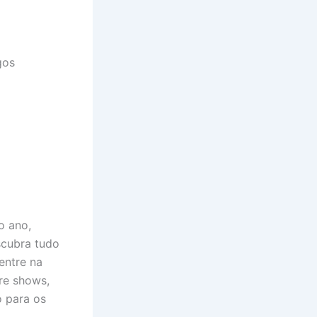
gos
o ano,
scubra tudo
entre na
re shows,
o para os