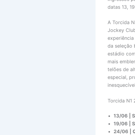
datas 13, 19
A Torcida N
Jockey Club
experiência
da seleção 
estádio com
mais emblem
telões de a
especial, p
inesquecívei
Torcida N1
13/06 | 
19/06 | S
24/06 | 