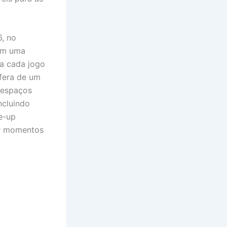
6, no
 em uma
a cada jogo
fera de um
 espaços
ncluindo
ne-up
ver momentos