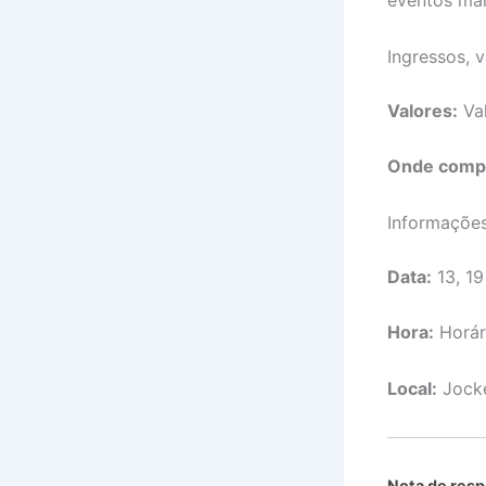
Ingressos, 
Valores:
Val
Onde comp
Informaçõe
Data:
13, 19
Hora:
Horári
Local:
Jocke
Nota de resp