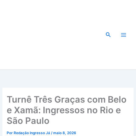
Ir
para
o
conteúdo
Pesquisar
Turnê Três Graças com Belo
e Xamã: Ingressos no Rio e
São Paulo
Por
Redação Ingresso Já
/
maio 8, 2026