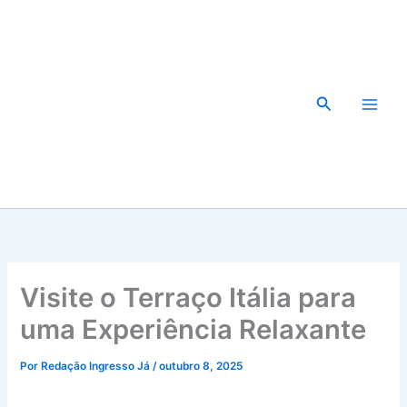
Ir
para
o
conteúdo
Pesquisar
Visite o Terraço Itália para
uma Experiência Relaxante
Por
Redação Ingresso Já
/
outubro 8, 2025