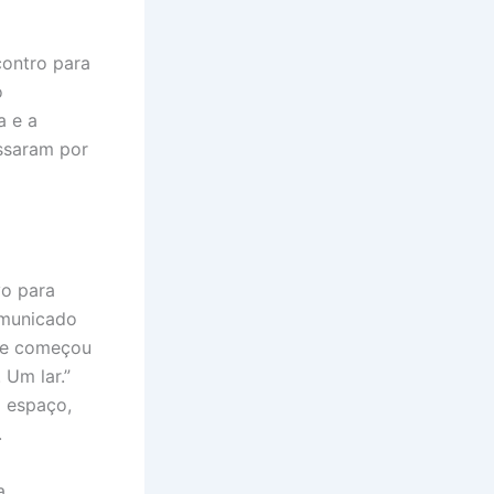
ontro para
o
a e a
ssaram por
vo para
omunicado
que começou
Um lar.”
 espaço,
.
a