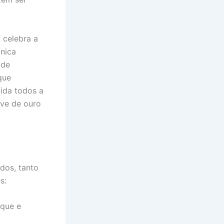
 celebra a
ônica
 de
que
ida todos a
ave de ouro
dos, tanto
s:
rque e