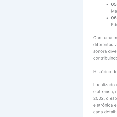
05
Ma
06
Ed
Com uma mis
diferentes 
sonora diver
contribuind
Histórico d
Localizado 
eletrônica,
2002, o esp
eletrônica 
cada detalh