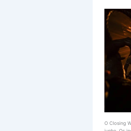
O Closing W
junho. Os i