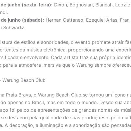
 de junho (sexta-feira):
Dixon, Boghosian, Blancah, Leoz e
ndi.
 de junho (sábado):
Hernan Cattaneo, Ezequiel Arias, Fran 
u Schwartz.
tura de estilos e sonoridades, o evento promete atrair fã
vertentes da música eletrônica, proporcionando uma experi
sificada e envolvente. Cada artista traz sua própria identi
o para a atmosfera imersiva que o Warung sempre ofereceu
o Warung Beach Club
na Praia Brava, o Warung Beach Club se tornou um ícone n
 não apenas no Brasil, mas em todo o mundo. Desde sua ab
aço foi palco de apresentações de grandes nomes da mús
e se destacou pela qualidade de suas produções e pelo cu
e. A decoração, a iluminação e a sonorização são pensadas