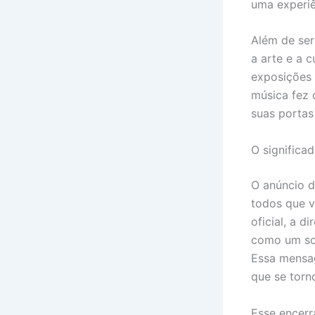
uma experiê
Além de se
a arte e a 
exposições 
música fez 
suas portas
O significa
O anúncio d
todos que 
oficial, a 
como um son
Essa mensa
que se torn
Esse encer