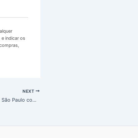
alquer
e indicar os
 compras,
NEXT
Adriatique volta a São Paulo com projeto Presents ‘X’ global