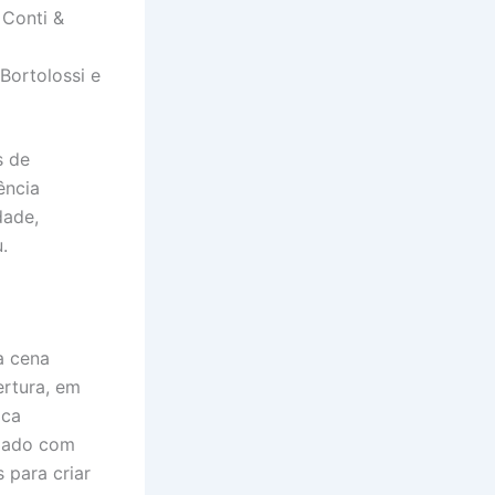
 Conti &
Bortolossi e
s de
ência
dade,
.
a cena
ertura, em
ica
idado com
 para criar