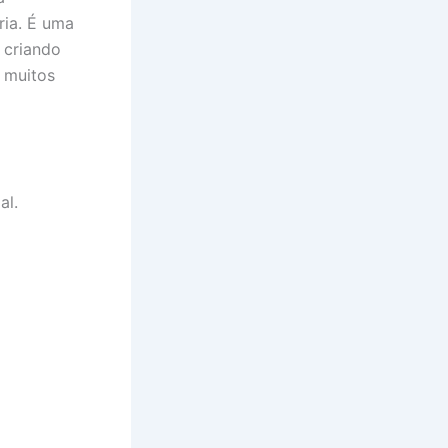
ria. É uma
 criando
 muitos
al.