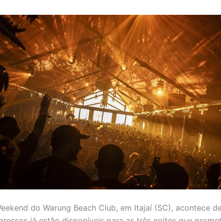
eekend do Warung Beach Club, em Itajaí (SC), acontece d
ngressos já estão disponíveis para as três noites que prome