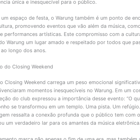
ncia única e inesquecível para o público.
r um espaço de festa, o Warung também é um ponto de enc
cultura, promovendo eventos que vão além da música, com
e performances artísticas. Este compromisso com a cultur
do Warung um lugar amado e respeitado por todos que pa
 ao longo dos anos.
do do Closing Weekend
o Closing Weekend carrega um peso emocional significati
vivenciaram momentos inesquecíveis no Warung. Em um c
direção do club expressou a importância desse evento: “O 
ho se transformou em um templo. Uma pista. Um refúgio. 
gem ressalta a conexão profunda que o público tem com o
ou um verdadeiro lar para os amantes da música eletrônica
ramento marca não apenas o fim de uma era, mas também 