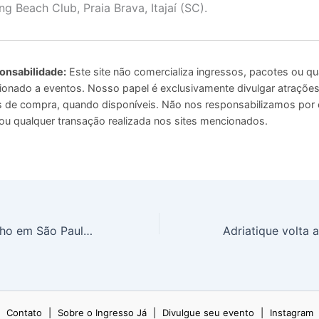
g Beach Club, Praia Brava, Itajaí (SC).
onsabilidade:
Este site não comercializa ingressos, pacotes ou qu
ionado a eventos. Nosso papel é exclusivamente divulgar atrações 
ais de compra, quando disponíveis. Não nos responsabilizamos por
u qualquer transação realizada nos sites mencionados.
Show Dominguinho em São Paulo: Com João Gomes, Jota.pê e Mestrinho
Contato
|
Sobre o Ingresso Já
|
Divulgue seu evento
|
Instagram