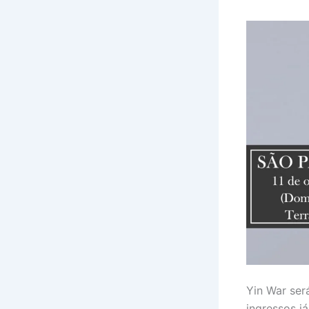
Yin War ser
ingressos j