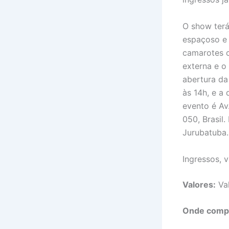
O show ter
espaçoso e 
camarotes c
externa e o
abertura da
às 14h, e a
evento é Av
050, Brasil
Jurubatuba.
Ingressos, 
Valores:
Val
Onde comp