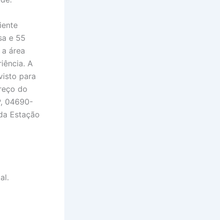
iente
sa e 55
 a área
iência. A
visto para
ereço do
P, 04690-
 da Estação
al.