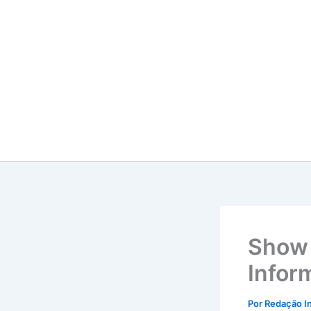
Ir
para
o
conteúdo
Show 
Infor
Por
Redação I