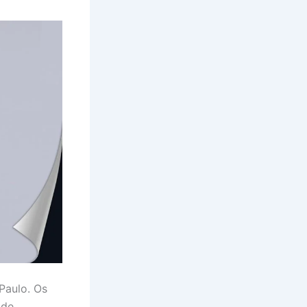
Paulo. Os
ade.