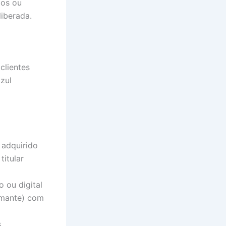
os ou
liberada.
clientes
zul
 adquirido
itular
 ou digital
iamante) com
.