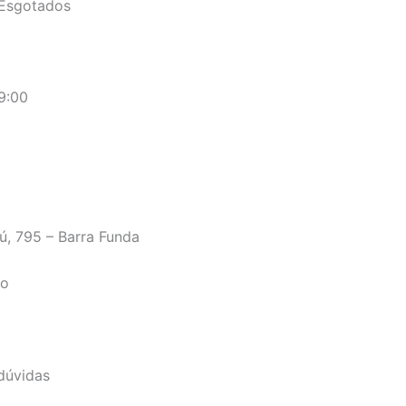
Esgotados
9:00
0
ú, 795 – Barra Funda
ão
dúvidas