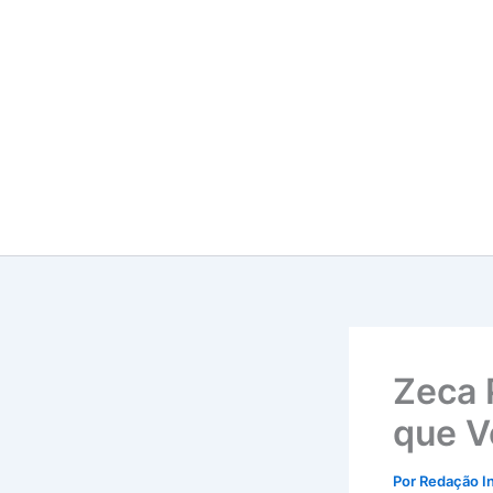
Ir
para
o
conteúdo
Zeca 
que V
Por
Redação I