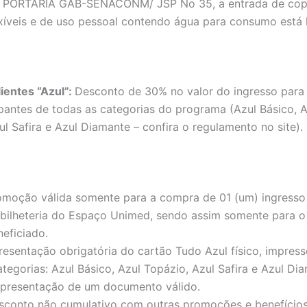
 PORTARIA GAB-SENACONM/ JSP No 35, a entrada de cop
exíveis e de uso pessoal contendo água para consumo está 
ientes “Azul”:
Desconto de 30% no valor do ingresso para 
ipantes de todas as categorias do programa (Azul Básico, A
ul Safira e Azul Diamante – confira o regulamento no site).
omoção válida somente para a compra de 01 (um) ingresso
 bilheteria do Espaço Unimed, sendo assim somente para o t
neficiado.
resentação obrigatória do cartão Tudo Azul físico, impresso
ategorias: Azul Básico, Azul Topázio, Azul Safira e Azul D
apresentação de um documento válido.
sconto não cumulativo com outras promoções e benefícios