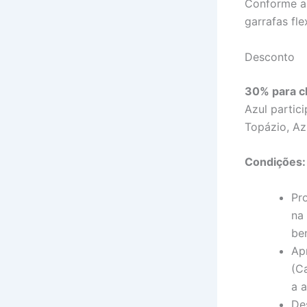
Conforme a
garrafas fl
Desconto
30% para cl
Azul partic
Topázio, Az
Condições:
Pr
na
be
Ap
(C
a 
De