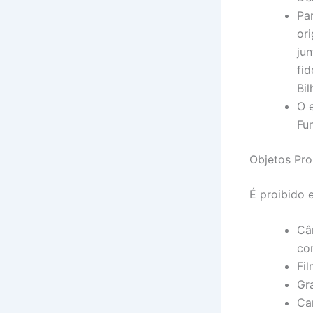
Pa
or
ju
fi
Bil
O 
Fu
Objetos Pro
É proibido 
Câ
co
Fi
Gr
Ca