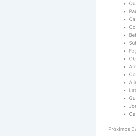
Qua
Pau
Ca
Co
Be
Su
Fog
Ob
Ar
Co
Al
La
Gu
Jor
Ca
Próximos E