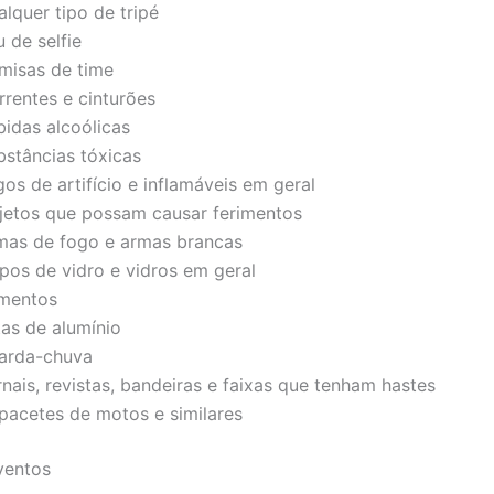
lquer tipo de tripé
 de selfie
misas de time
rrentes e cinturões
bidas alcoólicas
bstâncias tóxicas
os de artifício e inflamáveis em geral
jetos que possam causar ferimentos
mas de fogo e armas brancas
pos de vidro e vidros em geral
imentos
tas de alumínio
arda-chuva
nais, revistas, bandeiras e faixas que tenham hastes
pacetes de motos e similares
ventos