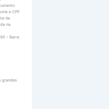
ocumento
 Nome e CPF
ma de
nda na
95 – Barra
s grandes