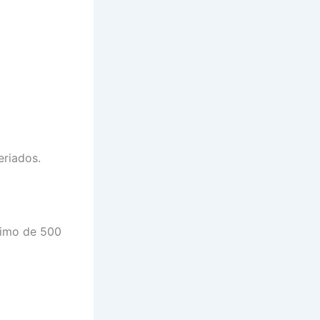
eriados.
áximo de 500