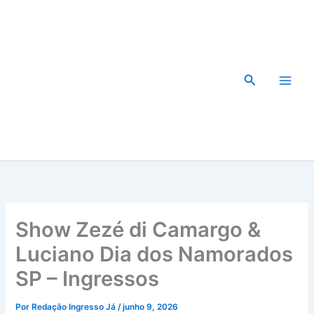
Ir
para
o
conteúdo
Pesquisar
Show Zezé di Camargo &
Luciano Dia dos Namorados
SP – Ingressos
Por
Redação Ingresso Já
/
junho 9, 2026