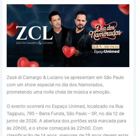
Zezé di Camargo & Luciano se apresentam em São Paulo
com um show especial no dia dos Namorados,
prometendo uma noite cheia de música e emoção.
O evento ocorrerá no Espaço Unimed, localizado na Rua
Tagipuru, 795 – Barra Funda, São Paulo – SP, no dia 12 de
junho de 2026. A abertura dos portões está marcada para
às 20h00, e o show começará às 22h00. Com
classificação de 14 anos, menores de 18 anos devem estar