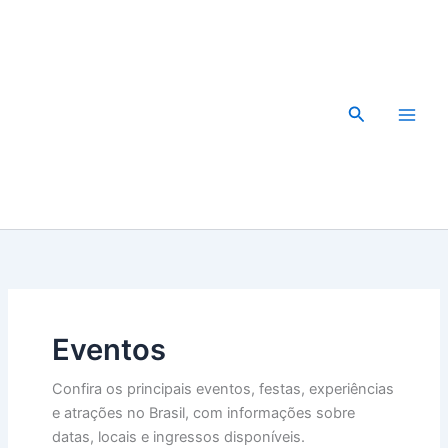
Ir
para
o
conteúdo
Pesquisar
Eventos
Confira os principais eventos, festas, experiências
e atrações no Brasil, com informações sobre
datas, locais e ingressos disponíveis.